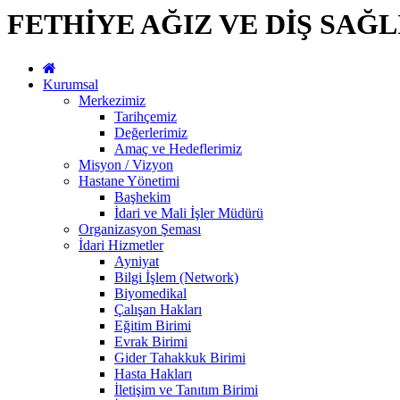
FETHİYE AĞIZ VE DİŞ SAĞ
Kurumsal
Merkezimiz
Tarihçemiz
Değerlerimiz
Amaç ve Hedeflerimiz
Misyon / Vizyon
Hastane Yönetimi
Başhekim
İdari ve Mali İşler Müdürü
Organizasyon Şeması
İdari Hizmetler
Ayniyat
Bilgi İşlem (Network)
Biyomedikal
Çalışan Hakları
Eğitim Birimi
Evrak Birimi
Gider Tahakkuk Birimi
Hasta Hakları
İletişim ve Tanıtım Birimi