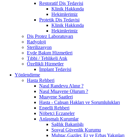
Restoratif Diş Tedavisi
Klinik Hakkında
Hekimlerimiz
Protetik Diş Tedavisi
Klinik Hakkında
Hekimlerimiz
Diş Protez Laboratuvarı
Radyoloji
Sterilizasyon
Evde Bakım Hizmetleri
Tıbbi / Tehlikeli Atık
Özellikli Hizmetler
İmplant Tedavisi
Yönlendirme
Hasta Rehberi
Nasıl Randevu Alınır ?
Nasıl Muayene Olurum ?
Muayene Saatleri
Hasta - Çalışan Hakları ve Sorumlulukları
Engelli Rehberi
Nöbetçi Eczaneler
Anlaşmalı Kurumlar
Sağlık Bakanlığı
Sosyal Güvenlik Kurumu
Muhtaç,Gaziler, Er ve Erbaş Yakınları