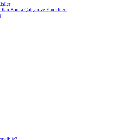
şiler
Olan Banka Çalışan ve Emeklileri
r
rmeliyiz?