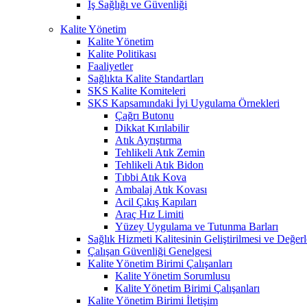
İş Sağlığı ve Güvenliği
Kalite Yönetim
Kalite Yönetim
Kalite Politikası
Faaliyetler
Sağlıkta Kalite Standartları
SKS Kalite Komiteleri
SKS Kapsamındaki İyi Uygulama Örnekleri
Çağrı Butonu
Dikkat Kırılabilir
Atık Ayrıştırma
Tehlikeli Atık Zemin
Tehlikeli Atık Bidon
Tıbbi Atık Kova
Ambalaj Atık Kovası
Acil Çıkış Kapıları
Araç Hız Limiti
Yüzey Uygulama ve Tutunma Barları
Sağlık Hizmeti Kalitesinin Geliştirilmesi ve Değer
Çalışan Güvenliği Genelgesi
Kalite Yönetim Birimi Çalışanları
Kalite Yönetim Sorumlusu
Kalite Yönetim Birimi Çalışanları
Kalite Yönetim Birimi İletişim