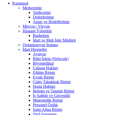
Kurumsal
Merkezimiz
Tarihçemiz
Değerlerimiz
Amaç ve Hedeflerimiz
Misyon / Vizyon
Hastane Yönetimi
Başhekim
İdari ve Mali İşler Müdürü
Organizasyon Şeması
İdari Hizmetler
Ayniyat
Bilgi İşlem (Network)
Biyomedikal
Çalışan Hakları
Eğitim Birimi
Evrak Birimi
Gider Tahakkuk Birimi
Hasta Hakları
İletişim ve Tanıtım Birimi
İş Sağlığı ve Güvenliği
Mutemetlik Birimi
Personel Özlük
Satın Alma Birimi
Sivil Savunma