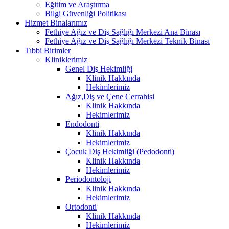
Eğitim ve Araştırma
Bilgi Güvenliği Politikası
Hizmet Binalarımız
Fethiye Ağız ve Diş Sağlığı Merkezi Ana Binası
Fethiye Ağız ve Diş Sağlığı Merkezi Teknik Binası
Tıbbi Birimler
Kliniklerimiz
Genel Diş Hekimliği
Klinik Hakkında
Hekimlerimiz
Ağız,Diş ve Çene Cerrahisi
Klinik Hakkında
Hekimlerimiz
Endodonti
Klinik Hakkında
Hekimlerimiz
Çocuk Diş Hekimliği (Pedodonti)
Klinik Hakkında
Hekimlerimiz
Periodontoloji
Klinik Hakkında
Hekimlerimiz
Ortodonti
Klinik Hakkında
Hekimlerimiz