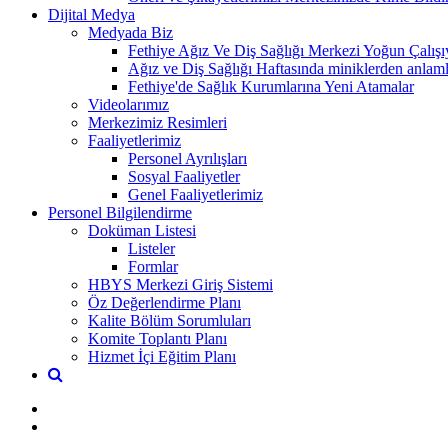
Dijital Medya
Medyada Biz
Fethiye Ağız Ve Diş Sağlığı Merkezi Yoğun Çalışı
Ağız ve Diş Sağlığı Haftasında miniklerden anlamlı
Fethiye'de Sağlık Kurumlarına Yeni Atamalar
Videolarımız
Merkezimiz Resimleri
Faaliyetlerimiz
Personel Ayrılışları
Sosyal Faaliyetler
Genel Faaliyetlerimiz
Personel Bilgilendirme
Doküman Listesi
Listeler
Formlar
HBYS Merkezi Giriş Sistemi
Öz Değerlendirme Planı
Kalite Bölüm Sorumluları
Komite Toplantı Planı
Hizmet İçi Eğitim Planı