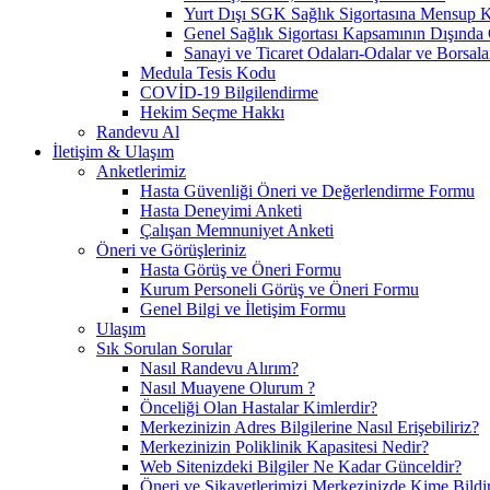
Yurt Dışı SGK Sağlık Sigortasına Mensup Ki
Genel Sağlık Sigortası Kapsamının Dışında 
Sanayi ve Ticaret Odaları-Odalar ve Borsala
Medula Tesis Kodu
COVİD-19 Bilgilendirme
Hekim Seçme Hakkı
Randevu Al
İletişim & Ulaşım
Anketlerimiz
Hasta Güvenliği Öneri ve Değerlendirme Formu
Hasta Deneyimi Anketi
Çalışan Memnuniyet Anketi
Öneri ve Görüşleriniz
Hasta Görüş ve Öneri Formu
Kurum Personeli Görüş ve Öneri Formu
Genel Bilgi ve İletişim Formu
Ulaşım
Sık Sorulan Sorular
Nasıl Randevu Alırım?
Nasıl Muayene Olurum ?
Önceliği Olan Hastalar Kimlerdir?
Merkezinizin Adres Bilgilerine Nasıl Erişebiliriz?
Merkezinizin Poliklinik Kapasitesi Nedir?
Web Sitenizdeki Bilgiler Ne Kadar Günceldir?
Öneri ve Şikayetlerimizi Merkezinizde Kime Bildi