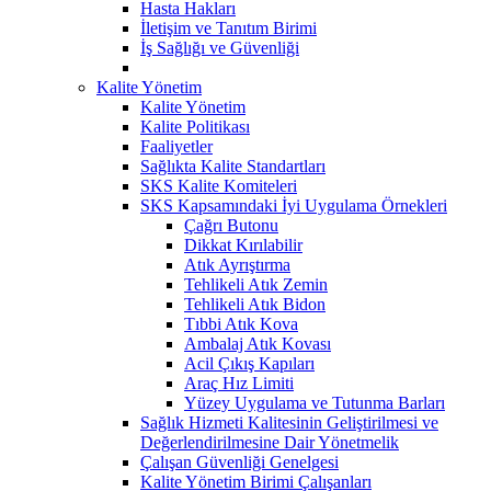
Hasta Hakları
İletişim ve Tanıtım Birimi
İş Sağlığı ve Güvenliği
Kalite Yönetim
Kalite Yönetim
Kalite Politikası
Faaliyetler
Sağlıkta Kalite Standartları
SKS Kalite Komiteleri
SKS Kapsamındaki İyi Uygulama Örnekleri
Çağrı Butonu
Dikkat Kırılabilir
Atık Ayrıştırma
Tehlikeli Atık Zemin
Tehlikeli Atık Bidon
Tıbbi Atık Kova
Ambalaj Atık Kovası
Acil Çıkış Kapıları
Araç Hız Limiti
Yüzey Uygulama ve Tutunma Barları
Sağlık Hizmeti Kalitesinin Geliştirilmesi ve
Değerlendirilmesine Dair Yönetmelik
Çalışan Güvenliği Genelgesi
Kalite Yönetim Birimi Çalışanları