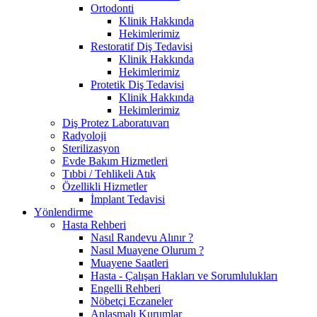
Ortodonti
Klinik Hakkında
Hekimlerimiz
Restoratif Diş Tedavisi
Klinik Hakkında
Hekimlerimiz
Protetik Diş Tedavisi
Klinik Hakkında
Hekimlerimiz
Diş Protez Laboratuvarı
Radyoloji
Sterilizasyon
Evde Bakım Hizmetleri
Tıbbi / Tehlikeli Atık
Özellikli Hizmetler
İmplant Tedavisi
Yönlendirme
Hasta Rehberi
Nasıl Randevu Alınır ?
Nasıl Muayene Olurum ?
Muayene Saatleri
Hasta - Çalışan Hakları ve Sorumlulukları
Engelli Rehberi
Nöbetçi Eczaneler
Anlaşmalı Kurumlar