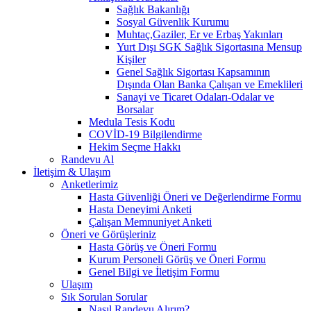
Sağlık Bakanlığı
Sosyal Güvenlik Kurumu
Muhtaç,Gaziler, Er ve Erbaş Yakınları
Yurt Dışı SGK Sağlık Sigortasına Mensup
Kişiler
Genel Sağlık Sigortası Kapsamının
Dışında Olan Banka Çalışan ve Emeklileri
Sanayi ve Ticaret Odaları-Odalar ve
Borsalar
Medula Tesis Kodu
COVİD-19 Bilgilendirme
Hekim Seçme Hakkı
Randevu Al
İletişim & Ulaşım
Anketlerimiz
Hasta Güvenliği Öneri ve Değerlendirme Formu
Hasta Deneyimi Anketi
Çalışan Memnuniyet Anketi
Öneri ve Görüşleriniz
Hasta Görüş ve Öneri Formu
Kurum Personeli Görüş ve Öneri Formu
Genel Bilgi ve İletişim Formu
Ulaşım
Sık Sorulan Sorular
Nasıl Randevu Alırım?