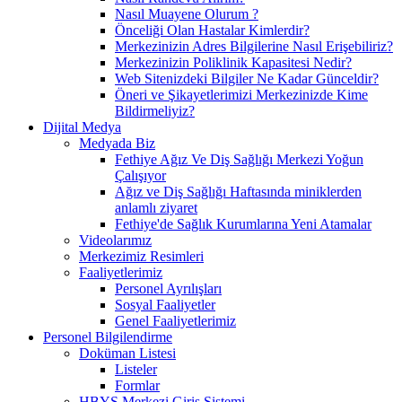
Nasıl Muayene Olurum ?
Önceliği Olan Hastalar Kimlerdir?
Merkezinizin Adres Bilgilerine Nasıl Erişebiliriz?
Merkezinizin Poliklinik Kapasitesi Nedir?
Web Sitenizdeki Bilgiler Ne Kadar Günceldir?
Öneri ve Şikayetlerimizi Merkezinizde Kime
Bildirmeliyiz?
Dijital Medya
Medyada Biz
Fethiye Ağız Ve Diş Sağlığı Merkezi Yoğun
Çalışıyor
Ağız ve Diş Sağlığı Haftasında miniklerden
anlamlı ziyaret
Fethiye'de Sağlık Kurumlarına Yeni Atamalar
Videolarımız
Merkezimiz Resimleri
Faaliyetlerimiz
Personel Ayrılışları
Sosyal Faaliyetler
Genel Faaliyetlerimiz
Personel Bilgilendirme
Doküman Listesi
Listeler
Formlar
HBYS Merkezi Giriş Sistemi