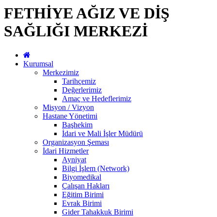
FETHİYE AĞIZ VE DİŞ
SAĞLIĞI MERKEZİ
Kurumsal
Merkezimiz
Tarihçemiz
Değerlerimiz
Amaç ve Hedeflerimiz
Misyon / Vizyon
Hastane Yönetimi
Başhekim
İdari ve Mali İşler Müdürü
Organizasyon Şeması
İdari Hizmetler
Ayniyat
Bilgi İşlem (Network)
Biyomedikal
Çalışan Hakları
Eğitim Birimi
Evrak Birimi
Gider Tahakkuk Birimi