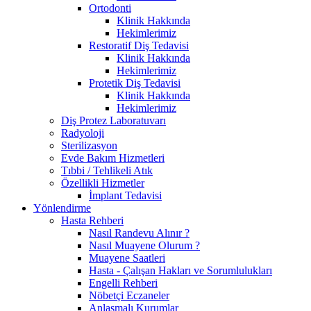
Ortodonti
Klinik Hakkında
Hekimlerimiz
Restoratif Diş Tedavisi
Klinik Hakkında
Hekimlerimiz
Protetik Diş Tedavisi
Klinik Hakkında
Hekimlerimiz
Diş Protez Laboratuvarı
Radyoloji
Sterilizasyon
Evde Bakım Hizmetleri
Tıbbi / Tehlikeli Atık
Özellikli Hizmetler
İmplant Tedavisi
Yönlendirme
Hasta Rehberi
Nasıl Randevu Alınır ?
Nasıl Muayene Olurum ?
Muayene Saatleri
Hasta - Çalışan Hakları ve Sorumlulukları
Engelli Rehberi
Nöbetçi Eczaneler
Anlaşmalı Kurumlar