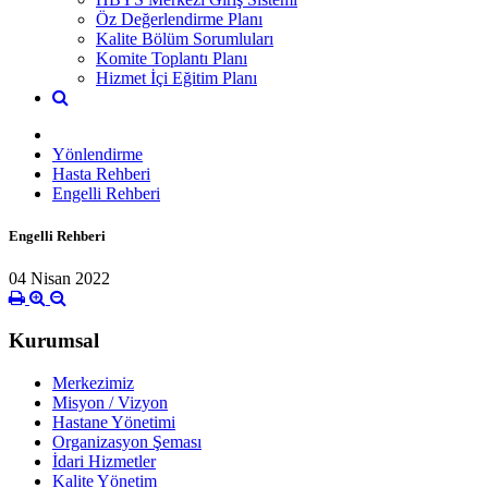
Öz Değerlendirme Planı
Kalite Bölüm Sorumluları
Komite Toplantı Planı
Hizmet İçi Eğitim Planı
Yönlendirme
Hasta Rehberi
Engelli Rehberi
Engelli Rehberi
04 Nisan 2022
Kurumsal
Merkezimiz
Misyon / Vizyon
Hastane Yönetimi
Organizasyon Şeması
İdari Hizmetler
Kalite Yönetim