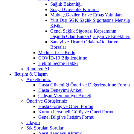
Sağlık Bakanlığı
Sosyal Güvenlik Kurumu
Muhtaç,Gaziler, Er ve Erbaş Yakınları
Yurt Dışı SGK Sağlık Sigortasına Mensup
Kişiler
Genel Sağlık Sigortası Kapsamının
Dışında Olan Banka Çalışan ve Emeklileri
Sanayi ve Ticaret Odaları-Odalar ve
Borsalar
Medula Tesis Kodu
COVİD-19 Bilgilendirme
Hekim Seçme Hakkı
Randevu Al
İletişim & Ulaşım
Anketlerimiz
Hasta Güvenliği Öneri ve Değerlendirme Formu
Hasta Deneyimi Anketi
Çalışan Memnuniyet Anketi
Öneri ve Görüşleriniz
Hasta Görüş ve Öneri Formu
Kurum Personeli Görüş ve Öneri Formu
Genel Bilgi ve İletişim Formu
Ulaşım
Sık Sorulan Sorular
Nasıl Randevu Alırım?