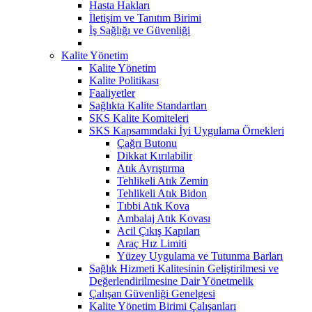
Hasta Hakları
İletişim ve Tanıtım Birimi
İş Sağlığı ve Güvenliği
Kalite Yönetim
Kalite Yönetim
Kalite Politikası
Faaliyetler
Sağlıkta Kalite Standartları
SKS Kalite Komiteleri
SKS Kapsamındaki İyi Uygulama Örnekleri
Çağrı Butonu
Dikkat Kırılabilir
Atık Ayrıştırma
Tehlikeli Atık Zemin
Tehlikeli Atık Bidon
Tıbbi Atık Kova
Ambalaj Atık Kovası
Acil Çıkış Kapıları
Araç Hız Limiti
Yüzey Uygulama ve Tutunma Barları
Sağlık Hizmeti Kalitesinin Geliştirilmesi ve
Değerlendirilmesine Dair Yönetmelik
Çalışan Güvenliği Genelgesi
Kalite Yönetim Birimi Çalışanları