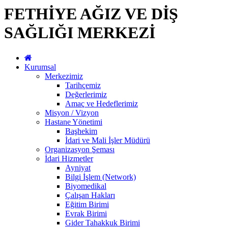
FETHİYE AĞIZ VE DİŞ
SAĞLIĞI MERKEZİ
Kurumsal
Merkezimiz
Tarihçemiz
Değerlerimiz
Amaç ve Hedeflerimiz
Misyon / Vizyon
Hastane Yönetimi
Başhekim
İdari ve Mali İşler Müdürü
Organizasyon Şeması
İdari Hizmetler
Ayniyat
Bilgi İşlem (Network)
Biyomedikal
Çalışan Hakları
Eğitim Birimi
Evrak Birimi
Gider Tahakkuk Birimi