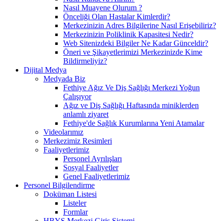
Nasıl Muayene Olurum ?
Önceliği Olan Hastalar Kimlerdir?
Merkezinizin Adres Bilgilerine Nasıl Erişebiliriz?
Merkezinizin Poliklinik Kapasitesi Nedir?
Web Sitenizdeki Bilgiler Ne Kadar Günceldir?
Öneri ve Şikayetlerimizi Merkezinizde Kime
Bildirmeliyiz?
Dijital Medya
Medyada Biz
Fethiye Ağız Ve Diş Sağlığı Merkezi Yoğun
Çalışıyor
Ağız ve Diş Sağlığı Haftasında miniklerden
anlamlı ziyaret
Fethiye'de Sağlık Kurumlarına Yeni Atamalar
Videolarımız
Merkezimiz Resimleri
Faaliyetlerimiz
Personel Ayrılışları
Sosyal Faaliyetler
Genel Faaliyetlerimiz
Personel Bilgilendirme
Doküman Listesi
Listeler
Formlar
HBYS Merkezi Giriş Sistemi