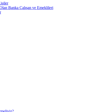
şiler
Olan Banka Çalışan ve Emeklileri
r
rmeliyiz?