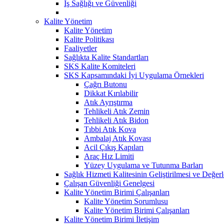
İş Sağlığı ve Güvenliği
Kalite Yönetim
Kalite Yönetim
Kalite Politikası
Faaliyetler
Sağlıkta Kalite Standartları
SKS Kalite Komiteleri
SKS Kapsamındaki İyi Uygulama Örnekleri
Çağrı Butonu
Dikkat Kırılabilir
Atık Ayrıştırma
Tehlikeli Atık Zemin
Tehlikeli Atık Bidon
Tıbbi Atık Kova
Ambalaj Atık Kovası
Acil Çıkış Kapıları
Araç Hız Limiti
Yüzey Uygulama ve Tutunma Barları
Sağlık Hizmeti Kalitesinin Geliştirilmesi ve Değer
Çalışan Güvenliği Genelgesi
Kalite Yönetim Birimi Çalışanları
Kalite Yönetim Sorumlusu
Kalite Yönetim Birimi Çalışanları
Kalite Yönetim Birimi İletişim