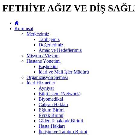
FETHİYE AĞIZ VE DİŞ SAĞ
Kurumsal
Merkezimiz
Tarihçemiz
Değerlerimiz
Amaç ve Hedeflerimiz
Misyon / Vizyon
Hastane Yönetimi
Başhekim
İdari ve Mali İşler Müdürü
Organizasyon Şeması
İdari Hizmetler
Ayniyat
Bilgi İşlem (Network)
Biyomedikal
Çalışan Hakları
Eğitim Birimi
Evrak Birimi
Gider Tahakkuk Birimi
Hasta Hakları
İletişim ve Tanıtım Birimi