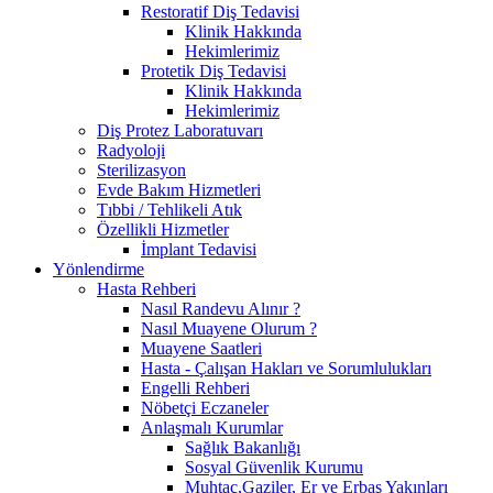
Restoratif Diş Tedavisi
Klinik Hakkında
Hekimlerimiz
Protetik Diş Tedavisi
Klinik Hakkında
Hekimlerimiz
Diş Protez Laboratuvarı
Radyoloji
Sterilizasyon
Evde Bakım Hizmetleri
Tıbbi / Tehlikeli Atık
Özellikli Hizmetler
İmplant Tedavisi
Yönlendirme
Hasta Rehberi
Nasıl Randevu Alınır ?
Nasıl Muayene Olurum ?
Muayene Saatleri
Hasta - Çalışan Hakları ve Sorumlulukları
Engelli Rehberi
Nöbetçi Eczaneler
Anlaşmalı Kurumlar
Sağlık Bakanlığı
Sosyal Güvenlik Kurumu
Muhtaç,Gaziler, Er ve Erbaş Yakınları