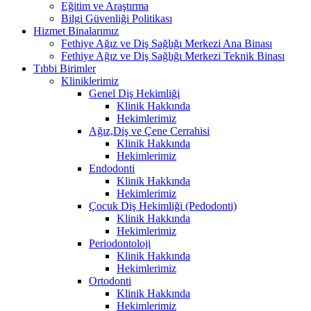
Eğitim ve Araştırma
Bilgi Güvenliği Politikası
Hizmet Binalarımız
Fethiye Ağız ve Diş Sağlığı Merkezi Ana Binası
Fethiye Ağız ve Diş Sağlığı Merkezi Teknik Binası
Tıbbi Birimler
Kliniklerimiz
Genel Diş Hekimliği
Klinik Hakkında
Hekimlerimiz
Ağız,Diş ve Çene Cerrahisi
Klinik Hakkında
Hekimlerimiz
Endodonti
Klinik Hakkında
Hekimlerimiz
Çocuk Diş Hekimliği (Pedodonti)
Klinik Hakkında
Hekimlerimiz
Periodontoloji
Klinik Hakkında
Hekimlerimiz
Ortodonti
Klinik Hakkında
Hekimlerimiz