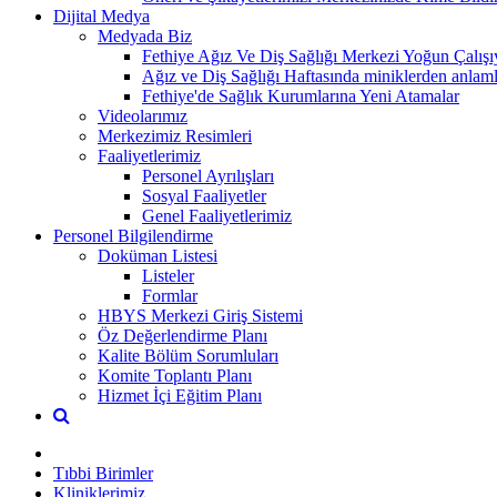
Dijital Medya
Medyada Biz
Fethiye Ağız Ve Diş Sağlığı Merkezi Yoğun Çalışı
Ağız ve Diş Sağlığı Haftasında miniklerden anlamlı
Fethiye'de Sağlık Kurumlarına Yeni Atamalar
Videolarımız
Merkezimiz Resimleri
Faaliyetlerimiz
Personel Ayrılışları
Sosyal Faaliyetler
Genel Faaliyetlerimiz
Personel Bilgilendirme
Doküman Listesi
Listeler
Formlar
HBYS Merkezi Giriş Sistemi
Öz Değerlendirme Planı
Kalite Bölüm Sorumluları
Komite Toplantı Planı
Hizmet İçi Eğitim Planı
Tıbbi Birimler
Kliniklerimiz