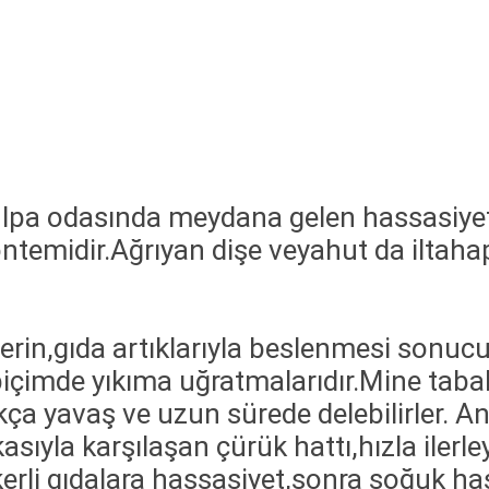
ulpa odasında meydana gelen hassasiyet
ntemidir.
Ağrıyan dişe veyahut da iltaha
erin,gıda artıklarıyla beslenmesi sonucu 
biçimde yıkıma uğratmalarıdır.Mine ta
ukça yavaş ve uzun sürede delebilirler.
ıyla karşılaşan çürük hattı,hızla ilerle
erli gıdalara hassasiyet,sonra soğuk ha