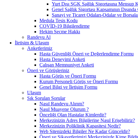
Yurt Dışı SGK Sağlık Sigortasına Mensup Ki
Genel Sağlık Sigortası Kapsamının Dışında 
Sanayi ve Ticaret Odaları-Odalar ve Borsala
Medula Tesis Kodu
COVİD-19 Bilgilendirme
Hekim Seçme Hakkı
Randevu Al
İletişim & Ulaşım
Anketlerimiz
Hasta Güvenliği Öneri ve Değerlendirme Formu
Hasta Deneyimi Anketi
Çalışan Memnuniyet Anketi
Öneri ve Görüşleriniz
Hasta Görüş ve Öneri Formu
Kurum Personeli Görüş ve Öneri Formu
Genel Bilgi ve İletişim Formu
Ulaşım
Sık Sorulan Sorular
Nasıl Randevu Alırım?
Nasıl Muayene Olurum ?
Önceliği Olan Hastalar Kimlerdir?
Merkezinizin Adres Bilgilerine Nasıl Erişebiliriz?
Merkezinizin Poliklinik Kapasitesi Nedir?
Web Sitenizdeki Bilgiler Ne Kadar Günceldir?
Öneri ve Şikayetlerimizi Merkezinizde Kime Bildi