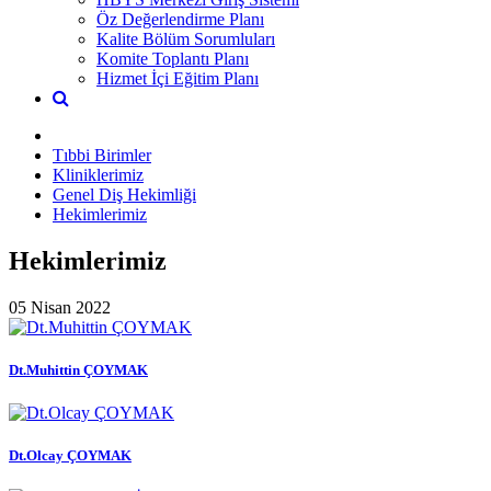
Öz Değerlendirme Planı
Kalite Bölüm Sorumluları
Komite Toplantı Planı
Hizmet İçi Eğitim Planı
Tıbbi Birimler
Kliniklerimiz
Genel Diş Hekimliği
Hekimlerimiz
Hekimlerimiz
05 Nisan 2022
Dt.Muhittin ÇOYMAK
Dt.Olcay ÇOYMAK