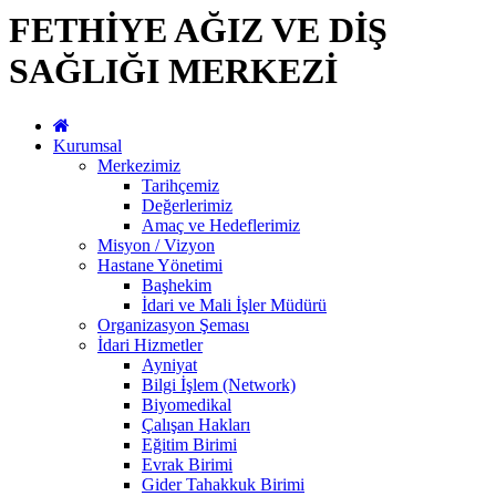
FETHİYE AĞIZ VE DİŞ
SAĞLIĞI MERKEZİ
Kurumsal
Merkezimiz
Tarihçemiz
Değerlerimiz
Amaç ve Hedeflerimiz
Misyon / Vizyon
Hastane Yönetimi
Başhekim
İdari ve Mali İşler Müdürü
Organizasyon Şeması
İdari Hizmetler
Ayniyat
Bilgi İşlem (Network)
Biyomedikal
Çalışan Hakları
Eğitim Birimi
Evrak Birimi
Gider Tahakkuk Birimi