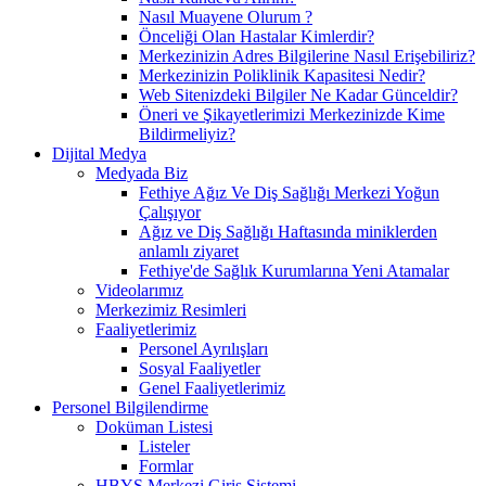
Nasıl Muayene Olurum ?
Önceliği Olan Hastalar Kimlerdir?
Merkezinizin Adres Bilgilerine Nasıl Erişebiliriz?
Merkezinizin Poliklinik Kapasitesi Nedir?
Web Sitenizdeki Bilgiler Ne Kadar Günceldir?
Öneri ve Şikayetlerimizi Merkezinizde Kime
Bildirmeliyiz?
Dijital Medya
Medyada Biz
Fethiye Ağız Ve Diş Sağlığı Merkezi Yoğun
Çalışıyor
Ağız ve Diş Sağlığı Haftasında miniklerden
anlamlı ziyaret
Fethiye'de Sağlık Kurumlarına Yeni Atamalar
Videolarımız
Merkezimiz Resimleri
Faaliyetlerimiz
Personel Ayrılışları
Sosyal Faaliyetler
Genel Faaliyetlerimiz
Personel Bilgilendirme
Doküman Listesi
Listeler
Formlar
HBYS Merkezi Giriş Sistemi