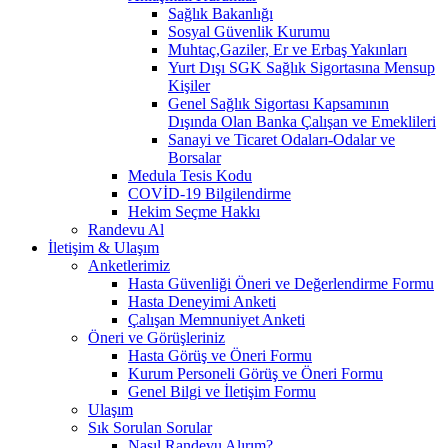
Sağlık Bakanlığı
Sosyal Güvenlik Kurumu
Muhtaç,Gaziler, Er ve Erbaş Yakınları
Yurt Dışı SGK Sağlık Sigortasına Mensup
Kişiler
Genel Sağlık Sigortası Kapsamının
Dışında Olan Banka Çalışan ve Emeklileri
Sanayi ve Ticaret Odaları-Odalar ve
Borsalar
Medula Tesis Kodu
COVİD-19 Bilgilendirme
Hekim Seçme Hakkı
Randevu Al
İletişim & Ulaşım
Anketlerimiz
Hasta Güvenliği Öneri ve Değerlendirme Formu
Hasta Deneyimi Anketi
Çalışan Memnuniyet Anketi
Öneri ve Görüşleriniz
Hasta Görüş ve Öneri Formu
Kurum Personeli Görüş ve Öneri Formu
Genel Bilgi ve İletişim Formu
Ulaşım
Sık Sorulan Sorular
Nasıl Randevu Alırım?