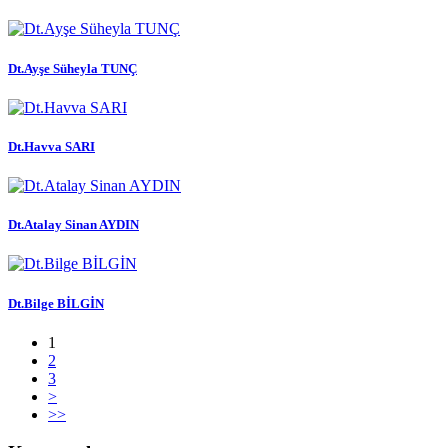
Dt.Ayşe Süheyla TUNÇ
Dt.Havva SARI
Dt.Atalay Sinan AYDIN
Dt.Bilge BİLGİN
1
2
3
>
>>