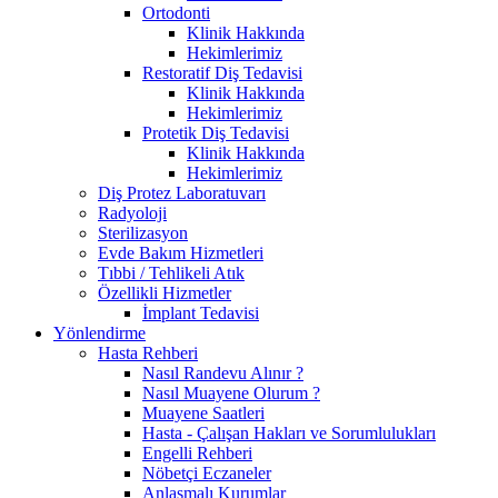
Ortodonti
Klinik Hakkında
Hekimlerimiz
Restoratif Diş Tedavisi
Klinik Hakkında
Hekimlerimiz
Protetik Diş Tedavisi
Klinik Hakkında
Hekimlerimiz
Diş Protez Laboratuvarı
Radyoloji
Sterilizasyon
Evde Bakım Hizmetleri
Tıbbi / Tehlikeli Atık
Özellikli Hizmetler
İmplant Tedavisi
Yönlendirme
Hasta Rehberi
Nasıl Randevu Alınır ?
Nasıl Muayene Olurum ?
Muayene Saatleri
Hasta - Çalışan Hakları ve Sorumlulukları
Engelli Rehberi
Nöbetçi Eczaneler
Anlaşmalı Kurumlar