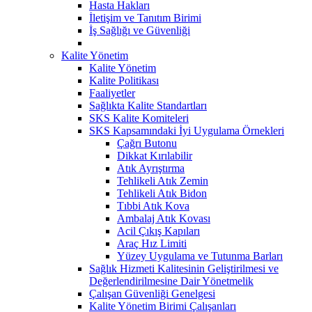
Hasta Hakları
İletişim ve Tanıtım Birimi
İş Sağlığı ve Güvenliği
Kalite Yönetim
Kalite Yönetim
Kalite Politikası
Faaliyetler
Sağlıkta Kalite Standartları
SKS Kalite Komiteleri
SKS Kapsamındaki İyi Uygulama Örnekleri
Çağrı Butonu
Dikkat Kırılabilir
Atık Ayrıştırma
Tehlikeli Atık Zemin
Tehlikeli Atık Bidon
Tıbbi Atık Kova
Ambalaj Atık Kovası
Acil Çıkış Kapıları
Araç Hız Limiti
Yüzey Uygulama ve Tutunma Barları
Sağlık Hizmeti Kalitesinin Geliştirilmesi ve
Değerlendirilmesine Dair Yönetmelik
Çalışan Güvenliği Genelgesi
Kalite Yönetim Birimi Çalışanları