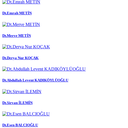
Dt.Emrah METİN
Dt.Merve METİN
Dt.Derya Nur KOÇAK
Dt.Abdullah Levent KADIKÖYLÜOĞLU
Dt.Şirvan İLEMİN
Dt.Esen BALCIOĞLU