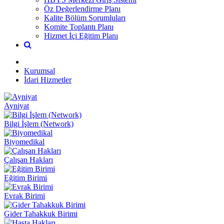
Öz Değerlendirme Planı
Kalite Bölüm Sorumluları
Komite Toplantı Planı
Hizmet İçi Eğitim Planı
Kurumsal
İdari Hizmetler
Ayniyat
Bilgi İşlem (Network)
Biyomedikal
Çalışan Hakları
Eğitim Birimi
Evrak Birimi
Gider Tahakkuk Birimi