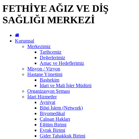
FETHİYE AĞIZ VE DİŞ
SAĞLIĞI MERKEZİ
Kurumsal
Merkezimiz
Tarihçemiz
Değerlerimiz
Amaç ve Hedeflerimiz
Misyon / Vizyon
Hastane Yönetimi
Başhekim
İdari ve Mali İşler Müdürü
Organizasyon Şeması
İdari Hizmetler
Ayniyat
Bilgi İşlem (Network)
Biyomedikal
Çalışan Hakları
Eğitim Birimi
Evrak Birimi
Gider Tahakkuk Birimi