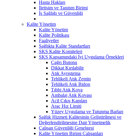
Hasta Hakları
İletişim ve Tanıtım Birimi
İş Sağlığı ve Güvenliği
Kalite Yönetim
Kalite Yönetim
Kalite Politikası
Faaliyetler
Sağlıkta Kalite Standartları
SKS Kalite Komiteleri
SKS Kapsamındaki İyi Uygulama Örnekleri
Çağrı Butonu
Dikkat Kırılabilir
Atık Ayrıştırma
Tehlikeli Atık Zemin
Tehlikeli Atık Bidon
Tıbbi Atık Kova
Ambalaj Atık Kovası
Acil Çıkış Kapıları
Araç Hız Limiti
Yüzey Uygulama ve Tutunma Barları
Sağlık Hizmeti Kalitesinin Geliştirilmesi ve
Değerlendirilmesine Dair Yönetmelik
Çalışan Güvenliği Genelgesi
Kalite Yönetim Birimi Çalışanları