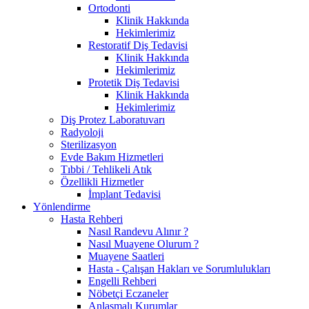
Ortodonti
Klinik Hakkında
Hekimlerimiz
Restoratif Diş Tedavisi
Klinik Hakkında
Hekimlerimiz
Protetik Diş Tedavisi
Klinik Hakkında
Hekimlerimiz
Diş Protez Laboratuvarı
Radyoloji
Sterilizasyon
Evde Bakım Hizmetleri
Tıbbi / Tehlikeli Atık
Özellikli Hizmetler
İmplant Tedavisi
Yönlendirme
Hasta Rehberi
Nasıl Randevu Alınır ?
Nasıl Muayene Olurum ?
Muayene Saatleri
Hasta - Çalışan Hakları ve Sorumlulukları
Engelli Rehberi
Nöbetçi Eczaneler
Anlaşmalı Kurumlar