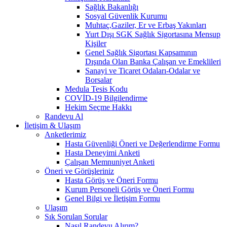
Sağlık Bakanlığı
Sosyal Güvenlik Kurumu
Muhtaç,Gaziler, Er ve Erbaş Yakınları
Yurt Dışı SGK Sağlık Sigortasına Mensup
Kişiler
Genel Sağlık Sigortası Kapsamının
Dışında Olan Banka Çalışan ve Emeklileri
Sanayi ve Ticaret Odaları-Odalar ve
Borsalar
Medula Tesis Kodu
COVİD-19 Bilgilendirme
Hekim Seçme Hakkı
Randevu Al
İletişim & Ulaşım
Anketlerimiz
Hasta Güvenliği Öneri ve Değerlendirme Formu
Hasta Deneyimi Anketi
Çalışan Memnuniyet Anketi
Öneri ve Görüşleriniz
Hasta Görüş ve Öneri Formu
Kurum Personeli Görüş ve Öneri Formu
Genel Bilgi ve İletişim Formu
Ulaşım
Sık Sorulan Sorular
Nasıl Randevu Alırım?