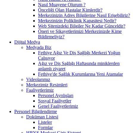
Nasıl Muayene Olurum ?
Önceliği Olan Hastalar Kimlerdir?
Merkezinizin Adres Bilgilerine Nasıl Erişebiliriz?
Merkezinizin Poliklinik Kapasitesi Nedir?
Web Sitenizdeki Bilgiler Ne Kadar Günceldir?
Öneri ve Şikayetlerimizi Merkezinizde Kime
Bildirmeliyiz?
Dijital Medya
Medyada Biz
Fethiye Ağız Ve Diş Sağlığı Merkezi Yoğun
Çalışıyor
Ağız ve Diş Sağlığı Haftasında miniklerden
anlamlı ziyaret
Fethiye'de Sağlık Kurumlarına Yeni Atamalar
Videolarımız
Merkezimiz Resimleri
Faaliyetlerimiz
Personel Ayrılışları
Sosyal Faaliyetler
Genel Faaliyetlerimiz
Personel Bilgilendirme
Doküman Listesi
Listeler
Formlar
HBYS Merkezi Giriş Sistemi