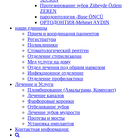
Протезирование зубов Zübeyde Özlem
ZEREN
пародонтология -Buse ÖNCÜ
ОРТОДОНТИЯ-Mehmet AYDIN
наши единицы
Прием и координация пациентов
Регистратура
Поликлиники
Стоматологический рентген
Отделение стерилизации
Мед услуги на дому
Отдел лечения под общим наркозом
Инфекционное отделение
Отделение профилактики
Лечение и Услуги
Пломбирование (Амальграма, Композит)
Лечение каналов
Фарфоровые коронки
Отбеливание зубов
Лечение зубов мудрости
Протезы и мосты
Установка имплантов
Контактная информация: