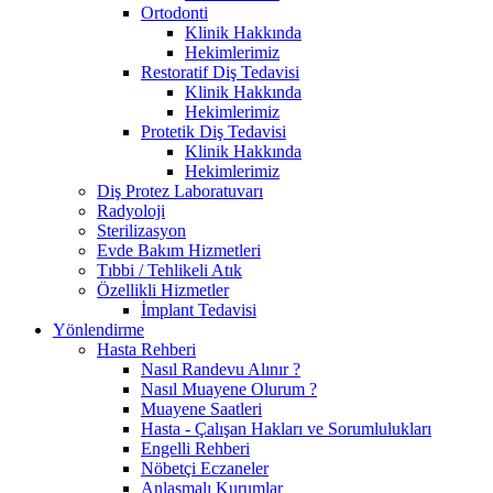
Ortodonti
Klinik Hakkında
Hekimlerimiz
Restoratif Diş Tedavisi
Klinik Hakkında
Hekimlerimiz
Protetik Diş Tedavisi
Klinik Hakkında
Hekimlerimiz
Diş Protez Laboratuvarı
Radyoloji
Sterilizasyon
Evde Bakım Hizmetleri
Tıbbi / Tehlikeli Atık
Özellikli Hizmetler
İmplant Tedavisi
Yönlendirme
Hasta Rehberi
Nasıl Randevu Alınır ?
Nasıl Muayene Olurum ?
Muayene Saatleri
Hasta - Çalışan Hakları ve Sorumlulukları
Engelli Rehberi
Nöbetçi Eczaneler
Anlaşmalı Kurumlar