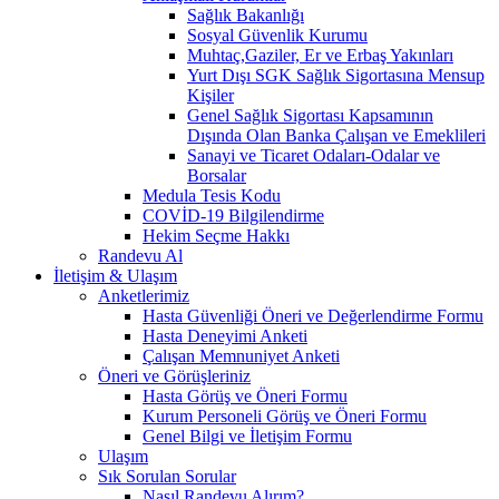
Sağlık Bakanlığı
Sosyal Güvenlik Kurumu
Muhtaç,Gaziler, Er ve Erbaş Yakınları
Yurt Dışı SGK Sağlık Sigortasına Mensup
Kişiler
Genel Sağlık Sigortası Kapsamının
Dışında Olan Banka Çalışan ve Emeklileri
Sanayi ve Ticaret Odaları-Odalar ve
Borsalar
Medula Tesis Kodu
COVİD-19 Bilgilendirme
Hekim Seçme Hakkı
Randevu Al
İletişim & Ulaşım
Anketlerimiz
Hasta Güvenliği Öneri ve Değerlendirme Formu
Hasta Deneyimi Anketi
Çalışan Memnuniyet Anketi
Öneri ve Görüşleriniz
Hasta Görüş ve Öneri Formu
Kurum Personeli Görüş ve Öneri Formu
Genel Bilgi ve İletişim Formu
Ulaşım
Sık Sorulan Sorular
Nasıl Randevu Alırım?