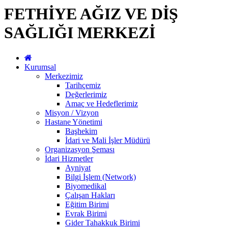
FETHİYE AĞIZ VE DİŞ
SAĞLIĞI MERKEZİ
Kurumsal
Merkezimiz
Tarihçemiz
Değerlerimiz
Amaç ve Hedeflerimiz
Misyon / Vizyon
Hastane Yönetimi
Başhekim
İdari ve Mali İşler Müdürü
Organizasyon Şeması
İdari Hizmetler
Ayniyat
Bilgi İşlem (Network)
Biyomedikal
Çalışan Hakları
Eğitim Birimi
Evrak Birimi
Gider Tahakkuk Birimi