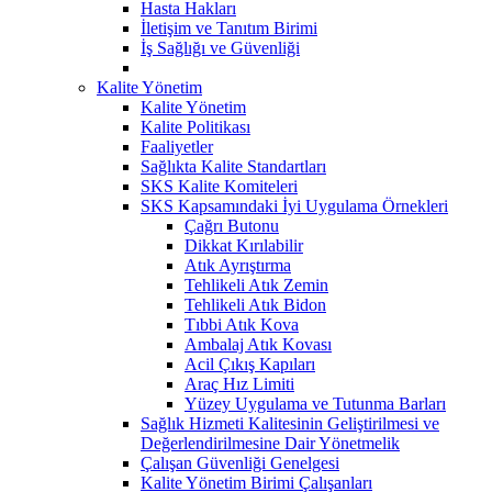
Hasta Hakları
İletişim ve Tanıtım Birimi
İş Sağlığı ve Güvenliği
Kalite Yönetim
Kalite Yönetim
Kalite Politikası
Faaliyetler
Sağlıkta Kalite Standartları
SKS Kalite Komiteleri
SKS Kapsamındaki İyi Uygulama Örnekleri
Çağrı Butonu
Dikkat Kırılabilir
Atık Ayrıştırma
Tehlikeli Atık Zemin
Tehlikeli Atık Bidon
Tıbbi Atık Kova
Ambalaj Atık Kovası
Acil Çıkış Kapıları
Araç Hız Limiti
Yüzey Uygulama ve Tutunma Barları
Sağlık Hizmeti Kalitesinin Geliştirilmesi ve
Değerlendirilmesine Dair Yönetmelik
Çalışan Güvenliği Genelgesi
Kalite Yönetim Birimi Çalışanları