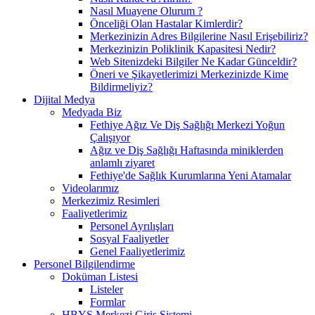
Nasıl Muayene Olurum ?
Önceliği Olan Hastalar Kimlerdir?
Merkezinizin Adres Bilgilerine Nasıl Erişebiliriz?
Merkezinizin Poliklinik Kapasitesi Nedir?
Web Sitenizdeki Bilgiler Ne Kadar Günceldir?
Öneri ve Şikayetlerimizi Merkezinizde Kime
Bildirmeliyiz?
Dijital Medya
Medyada Biz
Fethiye Ağız Ve Diş Sağlığı Merkezi Yoğun
Çalışıyor
Ağız ve Diş Sağlığı Haftasında miniklerden
anlamlı ziyaret
Fethiye'de Sağlık Kurumlarına Yeni Atamalar
Videolarımız
Merkezimiz Resimleri
Faaliyetlerimiz
Personel Ayrılışları
Sosyal Faaliyetler
Genel Faaliyetlerimiz
Personel Bilgilendirme
Doküman Listesi
Listeler
Formlar
HBYS Merkezi Giriş Sistemi