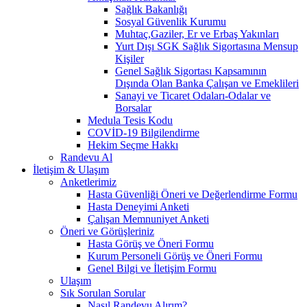
Sağlık Bakanlığı
Sosyal Güvenlik Kurumu
Muhtaç,Gaziler, Er ve Erbaş Yakınları
Yurt Dışı SGK Sağlık Sigortasına Mensup
Kişiler
Genel Sağlık Sigortası Kapsamının
Dışında Olan Banka Çalışan ve Emeklileri
Sanayi ve Ticaret Odaları-Odalar ve
Borsalar
Medula Tesis Kodu
COVİD-19 Bilgilendirme
Hekim Seçme Hakkı
Randevu Al
İletişim & Ulaşım
Anketlerimiz
Hasta Güvenliği Öneri ve Değerlendirme Formu
Hasta Deneyimi Anketi
Çalışan Memnuniyet Anketi
Öneri ve Görüşleriniz
Hasta Görüş ve Öneri Formu
Kurum Personeli Görüş ve Öneri Formu
Genel Bilgi ve İletişim Formu
Ulaşım
Sık Sorulan Sorular
Nasıl Randevu Alırım?