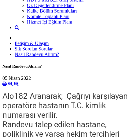
Öz Değerlendirme Planı
Kalite Bölüm Sorumluları
Komite Toplantı Planı
Hizmet İçi Eğitim Planı
İletişim & Ulaşım
Sık Sorulan Sorular
Nasıl Randevu Alırım?
Nasıl Randevu Alırım?
05 Nisan 2022
Alo182 Aranarak; Çağrıyı karşılayan
operatöre hastanın T.C. kimlik
numarası verilir.
Randevu talep edilen hastane,
poliklinik ve varsa hekim tercihleri