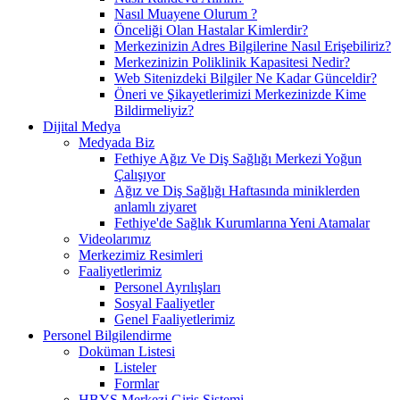
Nasıl Muayene Olurum ?
Önceliği Olan Hastalar Kimlerdir?
Merkezinizin Adres Bilgilerine Nasıl Erişebiliriz?
Merkezinizin Poliklinik Kapasitesi Nedir?
Web Sitenizdeki Bilgiler Ne Kadar Günceldir?
Öneri ve Şikayetlerimizi Merkezinizde Kime
Bildirmeliyiz?
Dijital Medya
Medyada Biz
Fethiye Ağız Ve Diş Sağlığı Merkezi Yoğun
Çalışıyor
Ağız ve Diş Sağlığı Haftasında miniklerden
anlamlı ziyaret
Fethiye'de Sağlık Kurumlarına Yeni Atamalar
Videolarımız
Merkezimiz Resimleri
Faaliyetlerimiz
Personel Ayrılışları
Sosyal Faaliyetler
Genel Faaliyetlerimiz
Personel Bilgilendirme
Doküman Listesi
Listeler
Formlar
HBYS Merkezi Giriş Sistemi