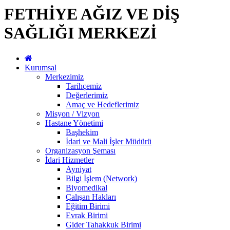
FETHİYE AĞIZ VE DİŞ
SAĞLIĞI MERKEZİ
Kurumsal
Merkezimiz
Tarihçemiz
Değerlerimiz
Amaç ve Hedeflerimiz
Misyon / Vizyon
Hastane Yönetimi
Başhekim
İdari ve Mali İşler Müdürü
Organizasyon Şeması
İdari Hizmetler
Ayniyat
Bilgi İşlem (Network)
Biyomedikal
Çalışan Hakları
Eğitim Birimi
Evrak Birimi
Gider Tahakkuk Birimi