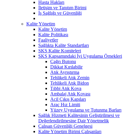
Hasta Hakları
İletişim ve Tanıtım Birimi
İş Sağlığı ve Güvenliği
Kalite Yönetim
Kalite Yönetim
Kalite Politikası
Faaliyetler
Sağlıkta Kalite Standartları
SKS Kalite Komiteleri
SKS Kapsamındaki İyi Uygulama Örnekleri
Çağrı Butonu
Dikkat Kırılabilir
Atık Ayrıştırma
Tehlikeli Atık Zemin
Tehlikeli Atık Bidon
Tıbbi Atık Kova
Ambalaj Atık Kovası
Acil Çıkış Kapıları
Araç Hız Limiti
Yüzey Uygulama ve Tutunma Barları
Sağlık Hizmeti Kalitesinin Geliştirilmesi ve
Değerlendirilmesine Dair Yönetmelik
Çalışan Güvenliği Genelgesi
Kalite Yönetim Birimi Çalışanları