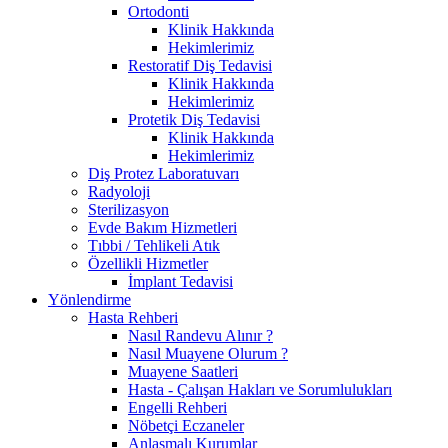
Ortodonti
Klinik Hakkında
Hekimlerimiz
Restoratif Diş Tedavisi
Klinik Hakkında
Hekimlerimiz
Protetik Diş Tedavisi
Klinik Hakkında
Hekimlerimiz
Diş Protez Laboratuvarı
Radyoloji
Sterilizasyon
Evde Bakım Hizmetleri
Tıbbi / Tehlikeli Atık
Özellikli Hizmetler
İmplant Tedavisi
Yönlendirme
Hasta Rehberi
Nasıl Randevu Alınır ?
Nasıl Muayene Olurum ?
Muayene Saatleri
Hasta - Çalışan Hakları ve Sorumlulukları
Engelli Rehberi
Nöbetçi Eczaneler
Anlaşmalı Kurumlar