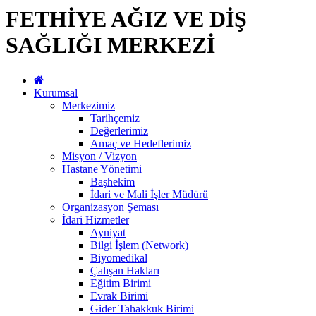
FETHİYE AĞIZ VE DİŞ
SAĞLIĞI MERKEZİ
Kurumsal
Merkezimiz
Tarihçemiz
Değerlerimiz
Amaç ve Hedeflerimiz
Misyon / Vizyon
Hastane Yönetimi
Başhekim
İdari ve Mali İşler Müdürü
Organizasyon Şeması
İdari Hizmetler
Ayniyat
Bilgi İşlem (Network)
Biyomedikal
Çalışan Hakları
Eğitim Birimi
Evrak Birimi
Gider Tahakkuk Birimi