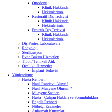
Ortodonti
Klinik Hakkında
Hekimlerimiz
Restoratif Diş Tedavisi
Klinik Hakkında
Hekimlerimiz
Protetik Diş Tedavisi
Klinik Hakkında
Hekimlerimiz
Diş Protez Laboratuvarı
Radyoloji
Sterilizasyon
Evde Bakım Hizmetleri
Tıbbi / Tehlikeli Atık
Özellikli Hizmetler
İmplant Tedavisi
Yönlendirme
Hasta Rehberi
Nasıl Randevu Alınır ?
Nasıl Muayene Olurum ?
Muayene Saatleri
Hasta - Çalışan Hakları ve Sorumlulukları
Engelli Rehberi
Nöbetçi Eczaneler
Anlaşmalı Kurumlar