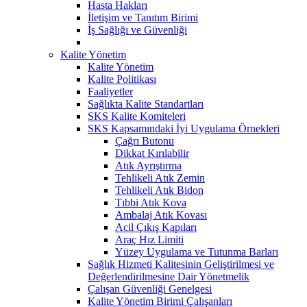
Hasta Hakları
İletişim ve Tanıtım Birimi
İş Sağlığı ve Güvenliği
Kalite Yönetim
Kalite Yönetim
Kalite Politikası
Faaliyetler
Sağlıkta Kalite Standartları
SKS Kalite Komiteleri
SKS Kapsamındaki İyi Uygulama Örnekleri
Çağrı Butonu
Dikkat Kırılabilir
Atık Ayrıştırma
Tehlikeli Atık Zemin
Tehlikeli Atık Bidon
Tıbbi Atık Kova
Ambalaj Atık Kovası
Acil Çıkış Kapıları
Araç Hız Limiti
Yüzey Uygulama ve Tutunma Barları
Sağlık Hizmeti Kalitesinin Geliştirilmesi ve
Değerlendirilmesine Dair Yönetmelik
Çalışan Güvenliği Genelgesi
Kalite Yönetim Birimi Çalışanları