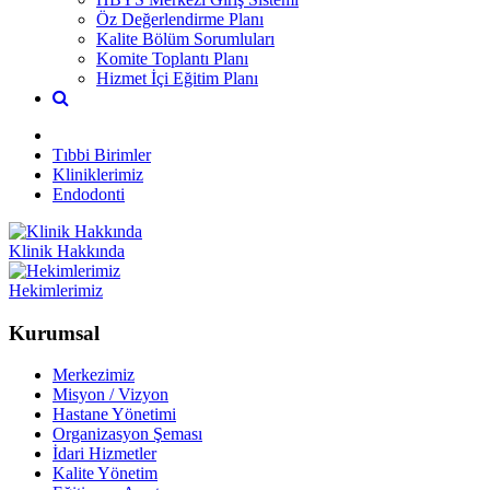
Öz Değerlendirme Planı
Kalite Bölüm Sorumluları
Komite Toplantı Planı
Hizmet İçi Eğitim Planı
Tıbbi Birimler
Kliniklerimiz
Endodonti
Klinik Hakkında
Hekimlerimiz
Kurumsal
Merkezimiz
Misyon / Vizyon
Hastane Yönetimi
Organizasyon Şeması
İdari Hizmetler
Kalite Yönetim