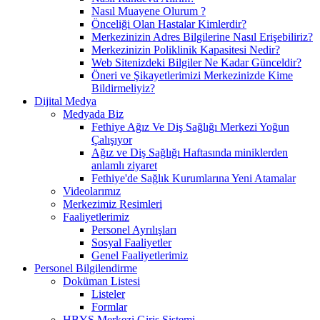
Nasıl Muayene Olurum ?
Önceliği Olan Hastalar Kimlerdir?
Merkezinizin Adres Bilgilerine Nasıl Erişebiliriz?
Merkezinizin Poliklinik Kapasitesi Nedir?
Web Sitenizdeki Bilgiler Ne Kadar Günceldir?
Öneri ve Şikayetlerimizi Merkezinizde Kime
Bildirmeliyiz?
Dijital Medya
Medyada Biz
Fethiye Ağız Ve Diş Sağlığı Merkezi Yoğun
Çalışıyor
Ağız ve Diş Sağlığı Haftasında miniklerden
anlamlı ziyaret
Fethiye'de Sağlık Kurumlarına Yeni Atamalar
Videolarımız
Merkezimiz Resimleri
Faaliyetlerimiz
Personel Ayrılışları
Sosyal Faaliyetler
Genel Faaliyetlerimiz
Personel Bilgilendirme
Doküman Listesi
Listeler
Formlar
HBYS Merkezi Giriş Sistemi