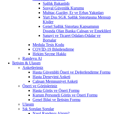
Sağlık Bakanlığı
Sosyal Güvenlik Kurumu
Muhtaç,Gaziler, Er ve Erbaş Yakınları
Yurt Dışı SGK Sağlık Sigortasına Mensup
Kişiler
Genel Sağlık Sigortası Kapsamının
Dışında Olan Banka Çalışan ve Emeklileri
Sanayi ve Ticaret Odaları-Odalar ve
Borsalar
Medula Tesis Kodu
COVİD-19 Bilgilendirme
Hekim Seçme Hakkı
Randevu Al
İletişim & Ulaşım
Anketlerimiz
Hasta Güvenliği Öneri ve Değerlendirme Formu
Hasta Deneyimi Anketi
Çalışan Memnuniyet Anketi
Öneri ve Görüşleriniz
Hasta Görüş ve Öneri Formu
Kurum Personeli Görüş ve Öneri Formu
Genel Bilgi ve İletişim Formu
Ulaşım
Sık Sorulan Sorular
Nasıl Randevu Alırım?