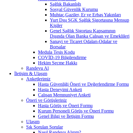
Sağlık Bakanlığı
Sosyal Güvenlik Kurumu
Muhtaç,Gaziler, Er ve Erbaş Yakınları
Yurt Dışı SGK Sağlık Sigortasına Mensup
Kişiler
Genel Sağlık Sigortası Kapsamının
Dışında Olan Banka Çalışan ve Emeklileri
Sanayi ve Ticaret Odaları-Odalar ve
Borsalar
Medula Tesis Kodu
COVİD-19 Bilgilendirme
Hekim Seçme Hakkı
Randevu Al
İletişim & Ulaşım
Anketlerimiz
Hasta Güvenliği Öneri ve Değerlendirme Formu
Hasta Deneyimi Anketi
Çalışan Memnuniyet Anketi
Öneri ve Görüşleriniz
Hasta Görüş ve Öneri Formu
Kurum Personeli Görüş ve Öneri Formu
Genel Bilgi ve İletişim Formu
Ulaşım
Sık Sorulan Sorular
Nasıl Randevu Alırım?