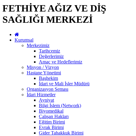
FETHİYE AĞIZ VE DİŞ
SAĞLIĞI MERKEZİ
Kurumsal
Merkezimiz
Tarihçemiz
Değerlerimiz
Amaç ve Hedeflerimiz
Misyon / Vizyon
Hastane Yönetimi
Başhekim
İdari ve Mali İşler Müdürü
Organizasyon Şeması
İdari Hizmetler
Ayniyat
Bilgi İşlem (Network)
Biyomedikal
Çalışan Hakları
Eğitim Birimi
Evrak Birimi
Gider Tahakkuk Birimi