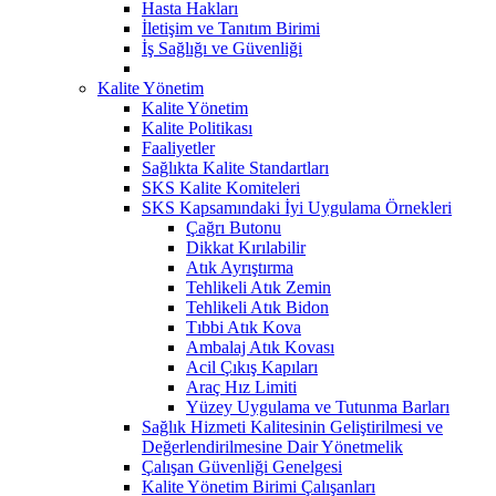
Hasta Hakları
İletişim ve Tanıtım Birimi
İş Sağlığı ve Güvenliği
Kalite Yönetim
Kalite Yönetim
Kalite Politikası
Faaliyetler
Sağlıkta Kalite Standartları
SKS Kalite Komiteleri
SKS Kapsamındaki İyi Uygulama Örnekleri
Çağrı Butonu
Dikkat Kırılabilir
Atık Ayrıştırma
Tehlikeli Atık Zemin
Tehlikeli Atık Bidon
Tıbbi Atık Kova
Ambalaj Atık Kovası
Acil Çıkış Kapıları
Araç Hız Limiti
Yüzey Uygulama ve Tutunma Barları
Sağlık Hizmeti Kalitesinin Geliştirilmesi ve
Değerlendirilmesine Dair Yönetmelik
Çalışan Güvenliği Genelgesi
Kalite Yönetim Birimi Çalışanları