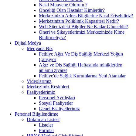
Nasıl Muayene Olurum ?
Önceliği Olan Hastalar Kimlerdir?
Merkezinizin Adres Bilgilerine Nasıl Erişebiliriz?
Merkezinizin Poliklinik Kapasitesi Nedir?
Web Sitenizdeki Bilgiler Ne Kadar Günceldir?
Öneri ve Şikayetlerimizi Merkezinizde Kime
Bildirmeliyiz?
Dijital Medya
Medyada Biz
Fethiye Ağız Ve Diş Sağlığı Merkezi Yoğun
Çalışıyor
Ağız ve Diş Sağlığı Haftasında miniklerden
anlamlı ziyaret
Fethiye'de Sağlık Kurumlarına Yeni Atamalar
Videolarımız
Merkezimiz Resimleri
Faaliyetlerimiz
Personel Ayrılışları
Sosyal Faaliyetler
Genel Faaliyetlerimiz
Personel Bilgilendirme
Doküman Listesi
Listeler
Formlar
HBYS Merkezi Giriş Sistemi