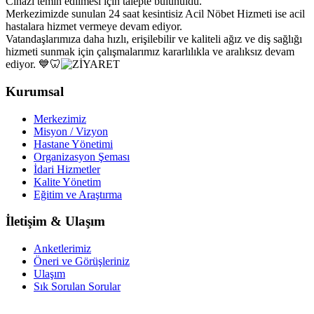
Cihazı temin edilmesi için talepte bulunuldu.
Merkezimizde sunulan 24 saat kesintisiz Acil Nöbet Hizmeti ise acil
hastalara hizmet vermeye devam ediyor.
Vatandaşlarımıza daha hızlı, erişilebilir ve kaliteli ağız ve diş sağlığı
hizmeti sunmak için çalışmalarımız kararlılıkla ve aralıksız devam
ediyor. 💙🦷
Kurumsal
Merkezimiz
Misyon / Vizyon
Hastane Yönetimi
Organizasyon Şeması
İdari Hizmetler
Kalite Yönetim
Eğitim ve Araştırma
İletişim & Ulaşım
Anketlerimiz
Öneri ve Görüşleriniz
Ulaşım
Sık Sorulan Sorular