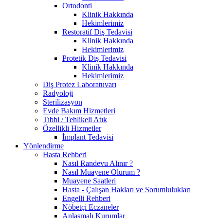
Ortodonti
Klinik Hakkında
Hekimlerimiz
Restoratif Diş Tedavisi
Klinik Hakkında
Hekimlerimiz
Protetik Diş Tedavisi
Klinik Hakkında
Hekimlerimiz
Diş Protez Laboratuvarı
Radyoloji
Sterilizasyon
Evde Bakım Hizmetleri
Tıbbi / Tehlikeli Atık
Özellikli Hizmetler
İmplant Tedavisi
Yönlendirme
Hasta Rehberi
Nasıl Randevu Alınır ?
Nasıl Muayene Olurum ?
Muayene Saatleri
Hasta - Çalışan Hakları ve Sorumlulukları
Engelli Rehberi
Nöbetçi Eczaneler
Anlaşmalı Kurumlar